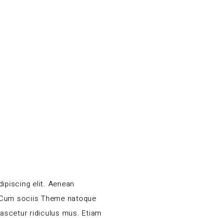
H
ipiscing elit. Aenean
 Cum sociis Theme natoque
nascetur ridiculus mus. Etiam