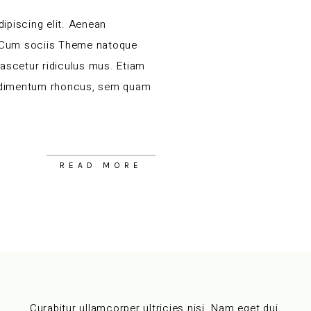
ipiscing elit. Aenean
 Cum sociis Theme natoque
nascetur ridiculus mus. Etiam
ndimentum rhoncus, sem quam
READ MORE
Curabitur ullamcorper ultricies nisi. Nam eget dui.